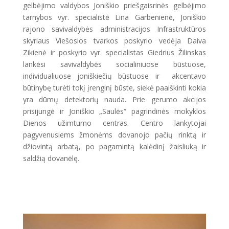
gelbėjimo valdybos Joniškio priešgaisrinės gelbėjimo
tarnybos vyr. specialistė Lina Garbenienė, Joniškio
rajono savivaldybės administracijos Infrastruktūros
skyriaus Viešosios tvarkos poskyrio vedėja Daiva
Zikienė ir poskyrio vyr. specialistas Giedrius Žilinskas
lankėsi savivaldybės socialiniuose būstuose,
individualiuose joniškiečių būstuose ir akcentavo
būtinybę turėti tokį įrenginį būste, siekė paaiškinti kokia
yra dūmų detektorių nauda. Prie gerumo akcijos
prisijungė ir Joniškio „Saulės“ pagrindinės mokyklos
Dienos užimtumo centras. Centro lankytojai
pagyvenusiems žmonėms dovanojo pačių rinktą ir
džiovintą arbatą, po pagamintą kalėdinį žaisliuką ir
saldžią dovanėlę.