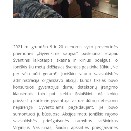
2021 m. gruodžio 9 ir 20 dienomis vyko prevencinės
priemonės „Gyvenkime saugiai“ paskutiniai etapai.
Šventinis laikotarpis skatina ir kilnius poelgius, o
Joniškis šių metų didžiąsias šventes pasitinka šūkiu „Ne
per vėlu būti geram!“. Joniškio rajono savivaldybės
administracija organizavo akciją, kurios tikslas buvo
konsultuoti gyventojus dūmų detektorių įrengimo
klausimais, taip pat siekta išsiaiškinti dėl kokių
priežasčių kai kurie gyventojai vis dar dūmų detektorių
neįsirengė. Gyventojams pageidaujant, jie buvo
sumontuoti jų būstuose. Akcijos metu Joniškio rajono
savivaldybės priešgaisrinės tarnybos viršininkas
Virginijus Vasiliūnas, Šiaulių apskrities priešgaisrinės