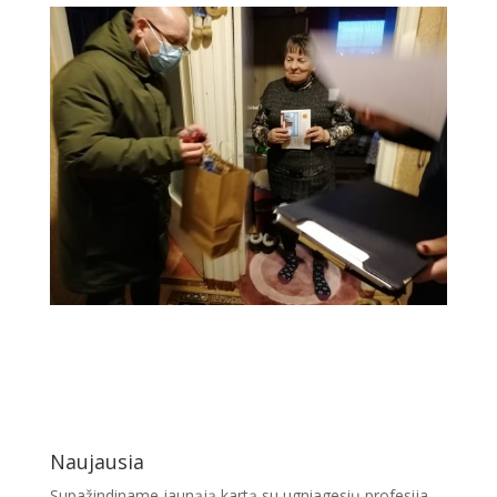
Naujausia
Supažindiname jaunąją kartą su ugniagesių profesija